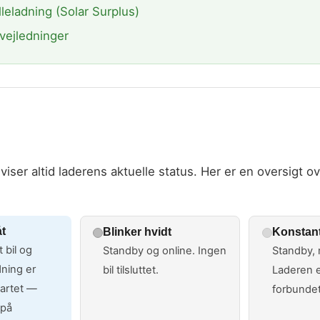
lleladning (Solar Surplus)
vejledninger
iser altid laderens aktuelle status. Her er en oversigt o
åt
Blinker hvidt
Konstant
t bil og
Standby og online. Ingen
Standby, 
dning er
bil tilsluttet.
Laderen e
tartet —
forbundet 
 på