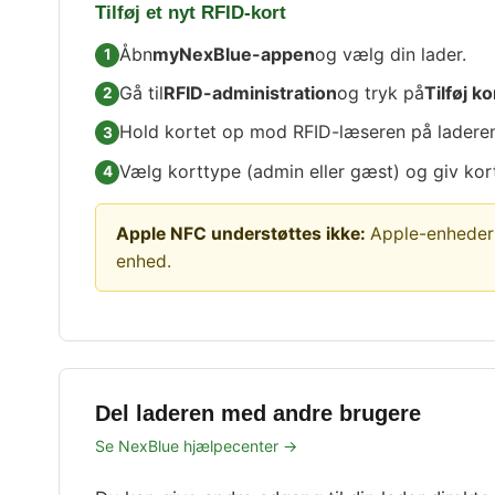
Tilføj et nyt RFID-kort
Åbn
myNexBlue-appen
og vælg din lader.
Gå til
RFID-administration
og tryk på
Tilføj ko
Hold kortet op mod RFID-læseren på laderen
Vælg korttype (admin eller gæst) og giv kort
Apple NFC understøttes ikke:
Apple-enheder s
enhed.
Del laderen med andre brugere
Se NexBlue hjælpecenter →