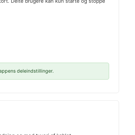
kort. Delte brugere kan kun starte og stoppe
ppens deleindstillinger.