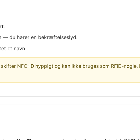
rt
.
 — du hører en bekræftelseslyd.
et et navn.
kifter NFC-ID hyppigt og kan ikke bruges som RFID-nøgle. Bru