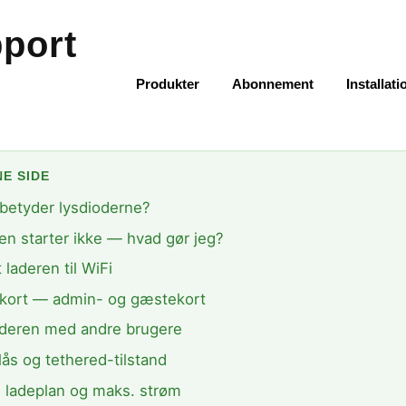
port
Produkter
Abonnement
Installati
E SIDE
betyder lysdioderne?
en starter ikke — hvad gør jeg?
t laderen til WiFi
kort — admin- og gæstekort
aderen med andre brugere
lås og tethered-tilstand
il ladeplan og maks. strøm