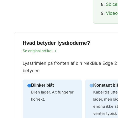
Solce
Video
Hvad betyder lysdioderne?
Se original artikel →
Lysstrimlen på fronten af din NexBlue Edge 2 v
betyder:
Blinker blåt
Konstant bl
Bilen lader. Alt fungerer
Kabel tilslutte
korrekt.
lader, men la
endnu ikke s
venter typisk