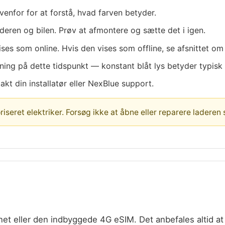
venfor for at forstå, hvad farven betyder.
aderen og bilen. Prøv at afmontere og sætte det i igen.
ises som online. Hvis den vises som offline, se afsnittet om
dning på dette tidspunkt — konstant blåt lys betyder typisk
takt din installatør eller NexBlue support.
iseret elektriker. Forsøg ikke at åbne eller reparere ladere
net eller den indbyggede 4G eSIM. Det anbefales altid a