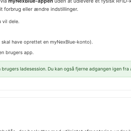
 via
myNexBlue-appen
uden at udlevere et fysisk RFID-
 forbrug eller ændre indstillinger.
vil dele.
e skal have oprettet en myNexBlue-konto).
en brugers app.
 brugers ladesession. Du kan også fjerne adgangen igen fra a