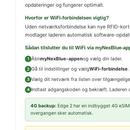
opdateringer og fungerer optimalt.
Hvorfor er WiFi-forbindelsen vigtig?
Uden netværksforbindelse kan nye RFID-kort ik
modtager laderen automatisk software-opdate
Sådan tilslutter du til WiFi via myNexBlue-ap
Åbn
myNexBlue-appen
og vælg din lader.
Gå til indstillinger og vælg
WiFi-forbindelse
.
Vælg dit netværk fra listen over tilgængelig
Indtast adgangskoden og bekræft. Laderen o
4G backup:
Edge 2 har en indbygget 4G eSIM,
overgangen sker automatisk.