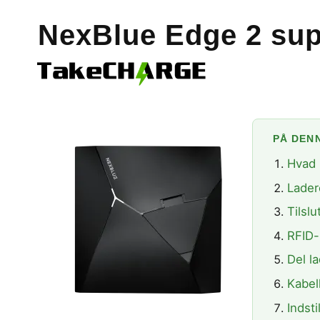
NexBlue Edge 2 sup
PÅ DENN
Hvad 
Lader
Tilslu
RFID-
Del l
Kabel
Indst