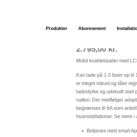
Mobillader
Produkter
Abonnement
Installati
2.795,00
kr.
Mobil kvalitetslader med L
Kan lade på 1-3 faser op ti
er meget robust og tåler regn
ladestyrke og udskudt start 
natten. Der medfølger adapte
begrænses til 6A som anbefa
husinstallationer. Se mere i 
Betjenes med smart A