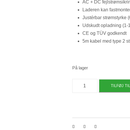
AC + DC fejlstrømsikri
Laderen kan fastmonter
Justérbar strømstyrke 
Udskudt opladning (1-1
CE og TÜV godkendt
5m kabel med type 2 st
På lager
Mobillader
TILFØJ TI
11
kW
antal