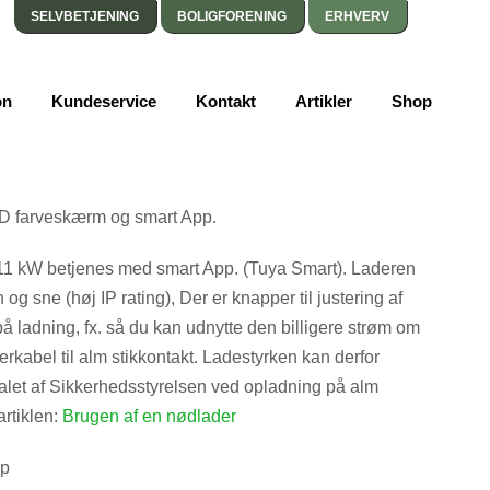
SELVBETJENING
BOLIGFORENING
ERHVERV
 11 kW
on
Kundeservice
Kontakt
Artikler
Shop
CD farveskærm og smart App.
l 11 kW betjenes med smart App. (Tuya Smart). Laderen
 og sne (høj IP rating), Der er knapper til justering af
på ladning, fx. så du kan udnytte den billigere strøm om
rkabel til alm stikkontakt. Ladestyrken kan derfor
let af Sikkerhedsstyrelsen ved opladning på alm
artiklen:
Brugen af en nødlader
pp