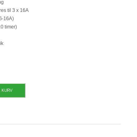
ng
es til 3 x 16A
(6-16A)
0 timer)
ik
L KURV