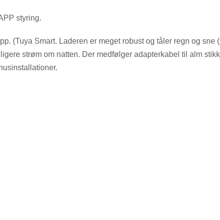
PP styring.
p. (Tuya Smart. Laderen er meget robust og tåler regn og sne (høj
illigere strøm om natten. Der medfølger adapterkabel til alm sti
usinstallationer.