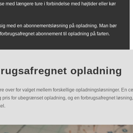
lse med længere ture i forbindelse med højtider eller kør
vare sig med en abonnementsløsning på opladning. Man bør
 forbrugsafregnet abonnement til opladning på farten.
rbrugsafregnet opladning
ejere over for valget mellem forskellige opladningsløsninger. En c
pris for ubegrænset opladning, og en forbrugsafregnet løsning,
el.