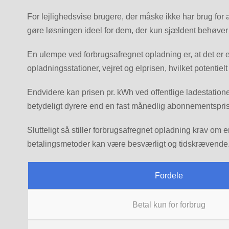
For lejlighedsvise brugere, der måske ikke har brug for 
gøre løsningen ideel for dem, der kun sjældent behøver a
En ulempe ved forbrugsafregnet opladning er, at det er e
opladningsstationer, vejret og elprisen, hvilket potenti
Endvidere kan prisen pr. kWh ved offentlige ladestation
betydeligt dyrere end en fast månedlig abonnementspris, 
Slutteligt så stiller forbrugsafregnet opladning krav om 
betalingsmetoder kan være besværligt og tidskrævende. 
Fordele
Betal kun for forbrug