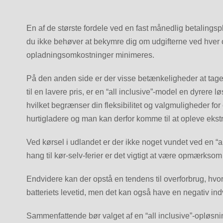
En af de største fordele ved en fast månedlig betalingspl
du ikke behøver at bekymre dig om udgifterne ved hver 
opladningsomkostninger minimeres.
På den anden side er der visse betænkeligheder at tage 
til en lavere pris, er en “all inclusive”-model en dyrer
hvilket begrænser din fleksibilitet og valgmuligheder fo
hurtigladere og man kan derfor komme til at opleve eks
Ved kørsel i udlandet er der ikke noget vundet ved en “a
hang til kør-selv-ferier er det vigtigt at være opmærksom
Endvidere kan der opstå en tendens til overforbrug, hvor
batteriets levetid, men det kan også have en negativ ind
Sammenfattende bør valget af en “all inclusive”-opløs