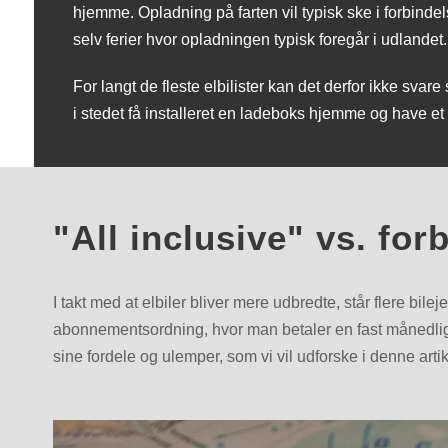
hjemme. Opladning på farten vil typisk ske i forbinde
selv ferier hvor opladningen typisk foregår i udlandet.
For langt de fleste elbilister kan det derfor ikke s
i stedet få installeret en ladeboks hjemme og have et
"All inclusive" vs. fo
I takt med at elbiler bliver mere udbredte, står flere bil
abonnementsordning, hvor man betaler en fast månedlig 
sine fordele og ulemper, som vi vil udforske i denne artik