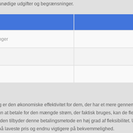
 i unødige udgifter og begrænsninger.
nger
g
 er den økonomiske effektivitet for dem, der har et mere genne
un at betale for den mængde strøm, der faktisk bruges, kan de fl
n tilbyder denne betalingsmetode en høj grad af fleksibilitet. 
 på laveste pris og endnu vigtigere på bekvemmelighed.