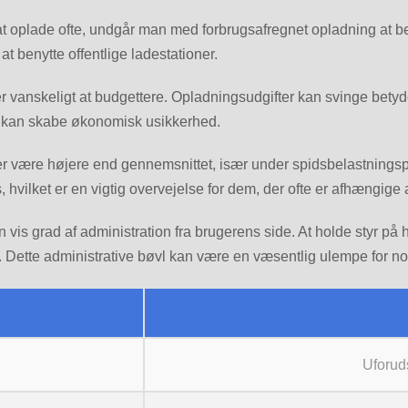
at oplade ofte, undgår man med forbrugsafregnet opladning at beta
t benytte offentlige ladestationer.
r vanskeligt at budgettere. Opladningsudgifter kan svinge betyd
elt kan skabe økonomisk usikkerhed.
er være højere end gennemsnittet, især under spidsbelastningsp
hvilket er en vigtig overvejelse for dem, der ofte er afhængige a
en vis grad af administration fra brugerens side. At holde styr p
Dette administrative bøvl kan være en væsentlig ulempe for no
Uforud