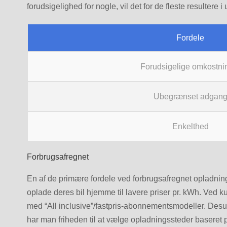
forudsigelighed for nogle, vil det for de fleste resultere
Fordele
Forudsigelige omkostni
Ubegrænset adgan
Enkelthed
Forbrugsafregnet
En af de primære fordele ved forbrugsafregnet opladning
oplade deres bil hjemme til lavere priser pr. kWh. Ved k
med “All inclusive”/fastpris-abonnementsmodeller. Desude
har man friheden til at vælge opladningssteder baseret