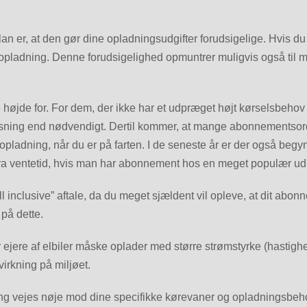
an er, at den gør dine opladningsudgifter forudsigelige. Hvis du h
opladning. Denne forudsigelighed opmuntrer muligvis også til m
højde for. For dem, der ikke har et udpræget højt kørselsbehov e
e løsning end nødvendigt. Dertil kommer, at mange abonnementsord
r opladning, når du er på farten. I de seneste år er der også be
tra ventetid, hvis man har abonnement hos en meget populær ud
ll inclusive” aftale, da du meget sjældent vil opleve, at dit a
 på dette.
 ejere af elbiler måske oplader med større strømstyrke (hastighed
virkning på miljøet.
ning vejes nøje mod dine specifikke kørevaner og opladningsbe