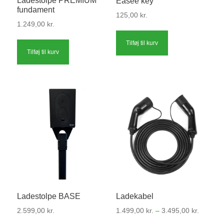
Ladestolpe PREMIUM
Easee key
fundament
125,00
kr.
1.249,00
kr.
Tilføj til kurv
Tilføj til kurv
Ladestolpe BASE
Ladekabel
Prisinter
2.599,00
kr.
1.499,00
kr.
–
3.495,00
kr.
1.499,00