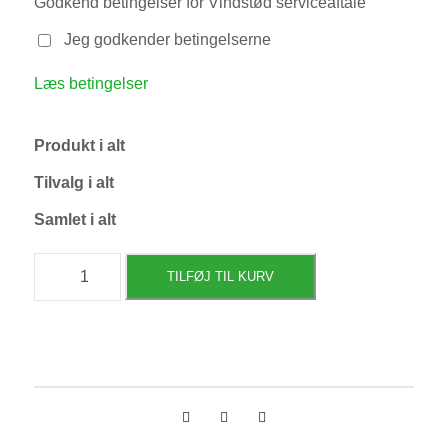
Godkend betingelser for Vindstød serviceaftale
Jeg godkender betingelserne
Læs betingelser
Produkt i alt
Tilvalg i alt
Samlet i alt
Vindstød
TILFØJ TIL KURV
DEFA
Power
ladepakke
antal