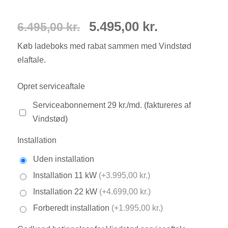
Den
Den
5.495,00
kr.
6.495,00
kr.
Køb ladeboks med rabat sammen med Vindstød
oprindelige
aktuelle
elaftale.
pris
pris
Opret serviceaftale
var:
er:
Serviceabonnement 29 kr./md. (faktureres af
Vindstød)
6.495,00 kr..
5.495,00 k
Installation
Uden installation
Installation 11 kW
(+3.995,00 kr.)
Installation 22 kW
(+4.699,00 kr.)
Forberedt installation
(+1.995,00 kr.)