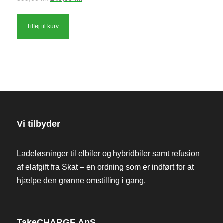
oprindelige
aktuelle
pris
pris
Tilføj til kurv
var:
er:
399,00 kr..
249,00 kr..
Vi tilbyder
Ladeløsninger til elbiler og hybridbiler samt refusion
af elafgift fra Skat – en ordning som er indført for at
hjælpe den grønne omstilling i gang.
TakeCHARGE ApS