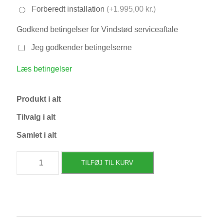
Forberedt installation
(+1.995,00 kr.)
Godkend betingelser for Vindstød serviceaftale
Jeg godkender betingelserne
Læs betingelser
Produkt i alt
Tilvalg i alt
Samlet i alt
Vindstød
TILFØJ TIL KURV
Zaptec
Go
ladepakke
antal