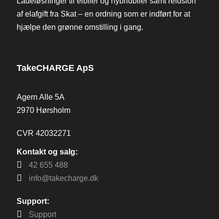
Ladeløsninger til elbiler og hybridbiler samt refusion
af elafgift fra Skat – en ordning som er indført for at
hjælpe den grønne omstilling i gang.
TakeCHARGE ApS
Agern Alle 5A
2970 Hørsholm
CVR 42032271
Kontakt og salg:
42 655 488
info@takecharge.dk
Support:
Support