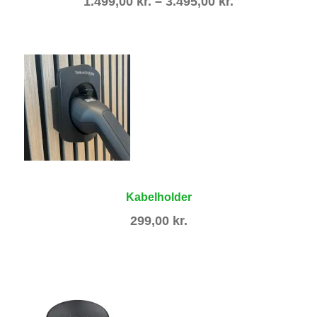
Prisinterval:
1.499,00
kr.
–
3.495,00
kr.
1.499,00 kr.
til
3.495,00 kr.
Kabelholder
299,00
kr.