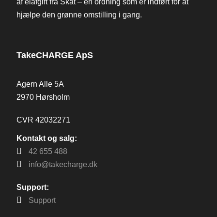
af elafgift fra Skat – en ordning som er indført for at
hjælpe den grønne omstilling i gang.
TakeCHARGE ApS
Agern Alle 5A
2970 Hørsholm
CVR 42032271
Kontakt og salg:
42 655 488
info@takecharge.dk
Support:
Support