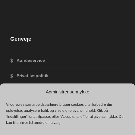
Genveje
Kundeservice
Privatlivspolitik
Forretningsbetingelser
Administrer samtykke
Vi og vores samarbejdspartnere bruger cookies til at forbedre din
Returvarer
oplevelse, analysere trafik og vise dig relevant indhold. Klik på
“Indstillinger” for at tilpasse, eller “Accepter alle” for at give samtykke. Du
Shop
kan til enhver tid ændre dine valg.