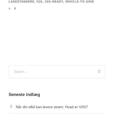
LADESTANDERE
,
V2G
,
V2G-READY
,
VEHICLE-TO-GRID
0
Seneste indlæg
Når din elbil kan levere strøm: Hvad er V2G?