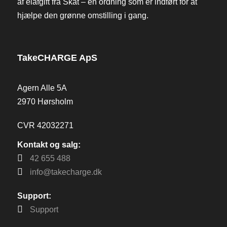
af elafgift fra Skat – en ordning som er indført for at
hjælpe den grønne omstilling i gang.
TakeCHARGE ApS
Agern Alle 5A
2970 Hørsholm
CVR 42032271
Kontakt og salg:
42 655 488
info@takecharge.dk
Support:
Support