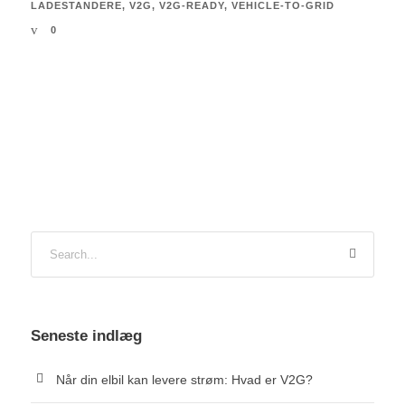
LADESTANDERE
,
V2G
,
V2G-READY
,
VEHICLE-TO-GRID
0
Seneste indlæg
Når din elbil kan levere strøm: Hvad er V2G?