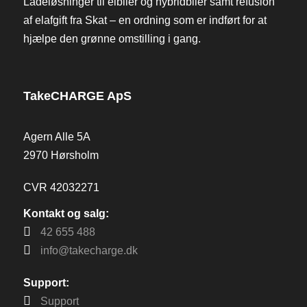
Ladeløsninger til elbiler og hybridbiler samt refusion
af elafgift fra Skat – en ordning som er indført for at
hjælpe den grønne omstilling i gang.
TakeCHARGE ApS
Agern Alle 5A
2970 Hørsholm
CVR 42032271
Kontakt og salg:
42 655 488
info@takecharge.dk
Support:
Support