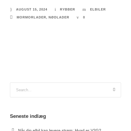
AUGUST 15, 2024
RYBBER
ELBILER
MORMORLADER
,
NØDLADER
0
Seneste indlæg
Når din elbil kan levere strøm: Hvad er V2G?