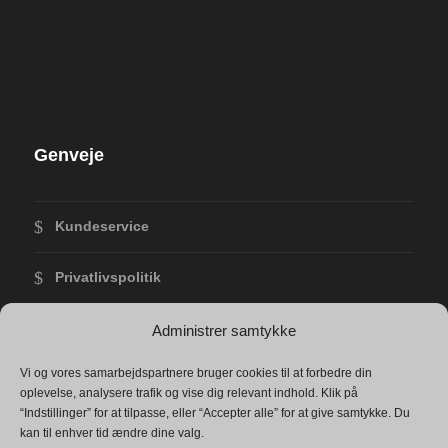
Genveje
Kundeservice
Privatlivspolitik
Forretningsbetingelser
Administrer samtykke
Vi og vores samarbejdspartnere bruger cookies til at forbedre din
Returvarer
oplevelse, analysere trafik og vise dig relevant indhold. Klik på
“Indstillinger” for at tilpasse, eller “Accepter alle” for at give samtykke. Du
Shop
kan til enhver tid ændre dine valg.