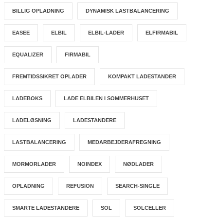
BILLIG OPLADNING
DYNAMISK LASTBALANCERING
EASEE
ELBIL
ELBIL-LADER
ELFIRMABIL
EQUALIZER
FIRMABIL
FREMTIDSSIKRET OPLADER
KOMPAKT LADESTANDER
LADEBOKS
LADE ELBILEN I SOMMERHUSET
LADELØSNING
LADESTANDERE
LASTBALANCERING
MEDARBEJDERAFREGNING
MORMORLADER
NOINDEX
NØDLADER
OPLADNING
REFUSION
SEARCH-SINGLE
SMARTE LADESTANDERE
SOL
SOLCELLER