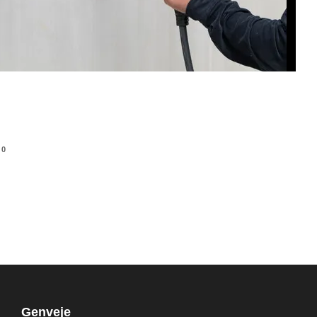
0
Genveje